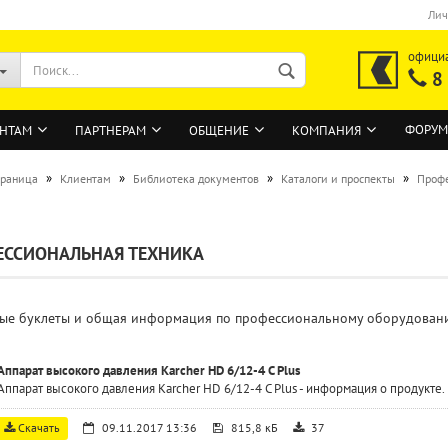
Лич
офици
8
ФОРУМ
НТАМ
ПАРТНЕРАМ
ОБЩЕНИЕ
КОМПАНИЯ
»
»
»
»
траница
Клиентам
Библиотека документов
Каталоги и проспекты
Профе
ВОЙТИ
ЕССИОНАЛЬНАЯ ТЕХНИКА
Регистрация на сайте
Забыли пароль?
ые буклеты и общая информация по профессиональному оборудованию
Аппарат высокого давления Karcher HD 6/12-4 C Plus
Аппарат высокого давления Karcher HD 6/12-4 C Plus - информация о продукте.
Скачать
09.11.2017 13:36
815,8 кБ
37