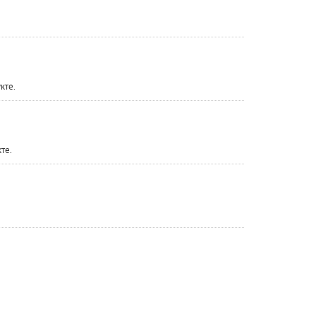
кте.
те.