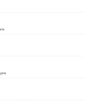
кте.
укте.