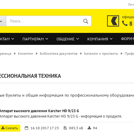
Лич
офици
8
ФОРУМ
НТАМ
ПАРТНЕРАМ
ОБЩЕНИЕ
КОМПАНИЯ
»
»
»
»
траница
Клиентам
Библиотека документов
Каталоги и проспекты
Профе
ВОЙТИ
ЕССИОНАЛЬНАЯ ТЕХНИКА
Регистрация на сайте
Забыли пароль?
ые буклеты и общая информация по профессиональному оборудованию
Аппарат высокого давления Karcher HD 9/23 G
Аппарат высокого давления Karcher HD 9/23 G - информация о продукте.
Скачать
16.10.2017 17:23
885,5 кБ
94