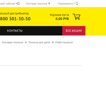
ный кабинет
Быстрая покупка
Перезвонить?
альный дистрибьютор
Корзина пуста
 800 301-30-50
0,00 РУБ
КОНТАКТЫ
ВСЕ АКЦИИ
»
»
»
Бытовая техника
Техника для дома
Робот-пылесос
ОТПРАВИТЬ