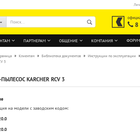
Лич
офици
8
ФОРУМ
НТАМ
ПАРТНЕРАМ
ОБЩЕНИЕ
КОМПАНИЯ
»
»
»
траница
Клиентам
Библиотека документов
Инструкции по эксплуатации
CV 3
ВОЙТИ
-ПЫЛЕСОС KARCHER RCV 3
Регистрация на сайте
Забыли пароль?
ие
ция на модели с заводским кодом:
20.0
20.0