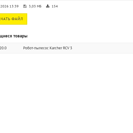
.2026 13:39
3,03 МБ
154
ЧАТЬ ФАЙЛ
щиеся товары
20.0
Робот-пылесос Karcher RCV 3