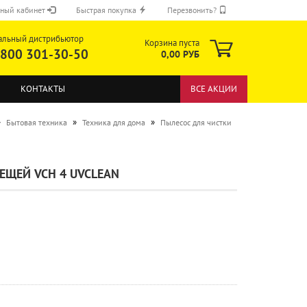
ный кабинет
Быстрая покупка
Перезвонить?
альный дистрибьютор
Корзина пуста
 800 301-30-50
0,00 РУБ
КОНТАКТЫ
ВСЕ АКЦИИ
»
»
»
Бытовая техника
Техника для дома
Пылесос для чистки
ЕЩЕЙ VCH 4 UVCLEAN
ОТПРАВИТЬ