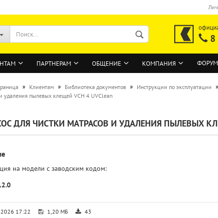
Лич
офици
8
ФОРУМ
НТАМ
ПАРТНЕРАМ
ОБЩЕНИЕ
КОМПАНИЯ
»
»
»
траница
Клиентам
Библиотека документов
Инструкции по эксплуатации
и удаления пылевых клещей VCH 4 UVClean
ВОЙТИ
ОС ДЛЯ ЧИСТКИ МАТРАСОВ И УДАЛЕНИЯ ПЫЛЕВЫХ КЛ
Регистрация на сайте
Забыли пароль?
ие
ция на модели с заводским кодом:
12.0
.2026 17:22
1,20 МБ
43