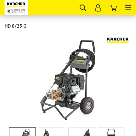
Tog
nav
HD 8/23 G