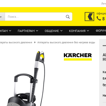
Лич
офици
8
ФОРУМ
НТАМ
ПАРТНЕРАМ
ОБЩЕНИЕ
КОМПАНИЯ
»
параты высокого давления
Аппараты высокого давления без нагрева воды
А
ВОЙТИ
H
Регистрация на сайте
Ко
Забыли пароль?
EA
Гр
На