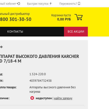
ный кабинет
Быстрая покупка
Перезвонить?
альный дистрибьютор
Корзина пуста
 800 301-30-50
0,00 РУБ
КОНТАКТЫ
ВСЕ АКЦИИ
ППАРАТ ВЫСОКОГО ДАВЛЕНИЯ KARCHER
D 7/18-4 M
ОТПРАВИТЬ
д:
1.524-220.0
N:
4039784732438
уппа товара:
Аппараты высокого давления без
нагрева
личие:
недоступен
|
найти замену