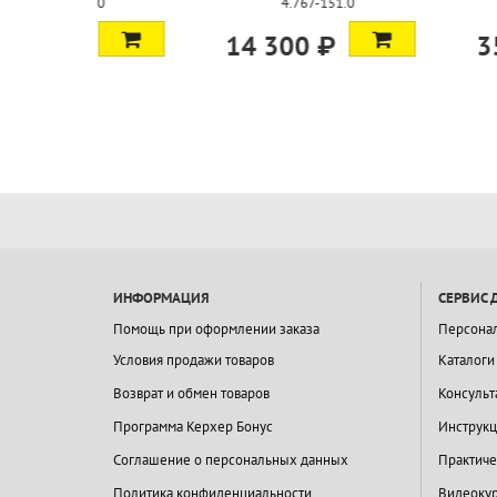
151.0
6.390-171.0
2.884
₽
35 800 ₽
4 450 ₽
ИНФОРМАЦИЯ
СЕРВИС 
Помощь при оформлении заказа
Персона
Условия продажи товаров
Каталоги
Возврат и обмен товаров
Консульт
Программа Керхер Бонус
Инструкц
Соглашение о персональных данных
Практиче
Политика конфиденциальности
Видеокур