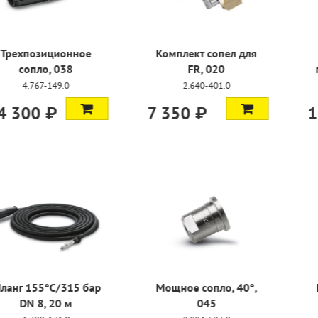
сопел для
Очиститель
Устр
 020
поверхностей FR 30
пескостру
ME
-401.0
4.762
2.640-355.0
107 000 ₽
62 800
пло, 40°,
Мощное сопло, 25°,
Мощное с
45
042
2