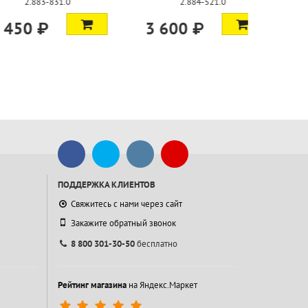
-521.0
6.394-665.0
4.76
₽
26 100 ₽
14 900
ПОДДЕРЖКА КЛИЕНТОВ
Свяжитесь с нами через сайт
Закажите обратный звонок
8 800 301-30-50
бесплатно
Рейтинг магазина
на Яндекс.Маркет