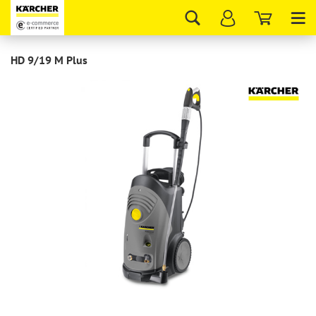
Tog
nav
HD 9/19 М Plus