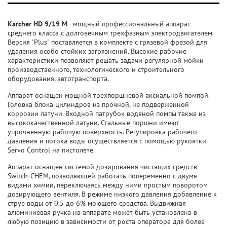
Karcher HD 9/19 М
- мощный профессиональный аппарат
среднего класса с долговечным трехфазным электродвигателем.
Версия "Plus" поставляется в комплекте с грязевой фрезой для
удаления особо стойких загрязнений. Высокие рабочие
характеристики позволяют решать задачи регулярной мойки
производственного, технологического и строительного
оборудования, автотранспорта.
Аппарат оснащен мощной трехпоршневой аксиальной помпой.
Головка блока цилиндров из прочной, не подверженной
коррозии латуни. Входной патрубок водяной помпы также из
высококачественной латуни. Стальные поршни имеют
упрочненную рабочую поверхность. Регулировка рабочего
давления и потока воды осуществляется с помощью рукоятки
Servo Control на пистолете.
Аппарат оснащен системой дозирования чистящих средств
Switch-CHEM, позволяющей работать попеременно с двумя
видами химии, переключаясь между ними простым поворотом
дозирующего вентиля. В режиме низкого давления добавление к
струе воды от 0,5 до 6% моющего средства. Выдвижная
алюминиевая ручка на аппарате может быть установлена в
любую позицию в зависимости от роста оператора для более