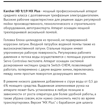
Karcher HD 9/19 МX Plus
- мощный профессиональный аппарат
среднего класса с долговечным трехфазным электродвигателем.
Высокие рабочие характеристики для решения задач регулярной
мойки производственного, технологического и строительного
оборудования, автотранспорта. Аппарат оснащен мощной
трехпоршневой аксиальной помпой.
Головка блока цилиндров из прочной, не подверженной
коррозии латуни. Входной патрубок водяной помпы также из
высококачественной латуни. Стальные поршни имеют
упрочненную рабочую поверхность. Регулировка рабочего
давления и потока воды осуществляется с помощью рукоятки
Servo Controlна пистолете. Аппарат оснащен системой
дозирования чистящих средств Switch-CHEM, позволяющей
работать попеременно с двумя видами химии, переключаясь
между ними простым поворотом дозирующего вентиля.
В режиме низкого давления добавление к струе воды от 0,5 до
6% моющего средства. Выдвижная алюминиевая ручка на
аппарате может быть установлена в любую позицию в
зависимости от роста оператора для более удобной работы, а
также убрана совсем, если нужно сэкономить место во время
транспортировки. Версия "МX Plus" с барабаном для шланга