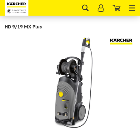
Tog
nav
HD 9/19 МX Plus