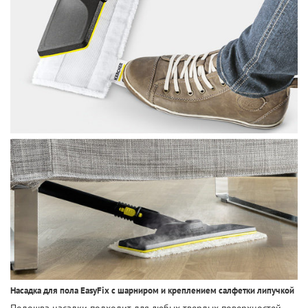
Насадка для пола EasyFix с шарниром и креплением салфетки липучкой