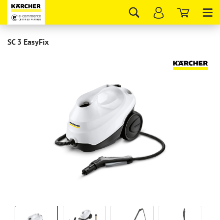
Tog
nav
SC 3 EasyFix