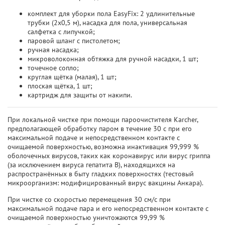
комплект для уборки пола EasyFix: 2 удлинительные
трубки (2x0,5 м), насадка для пола, универсальная
салфетка с липучкой;
паровой шланг с пистолетом;
ручная насадка;
микроволоконная обтяжка для ручной насадки, 1 шт;
точечное сопло;
круглая щётка (малая), 1 шт;
плоская щётка, 1 шт;
картридж для защиты от накипи.
При локальной чистке при помощи пароочистителя Karcher,
предполагающей обработку паром в течение 30 с при его
максимальной подаче и непосредственном контакте с
очищаемой поверхностью, возможна инактивация 99,999 %
оболочечных вирусов, таких как коронавирус или вирус гриппа
(за исключением вируса гепатита B), находящихся на
распространённых в быту гладких поверхностях (тестовый
микроорганизм: модифицированный вирус вакцины Анкара).
При чистке со скоростью перемещения 30 см/с при
максимальной подаче пара и его непосредственном контакте с
очищаемой поверхностью уничтожаются 99,99 %