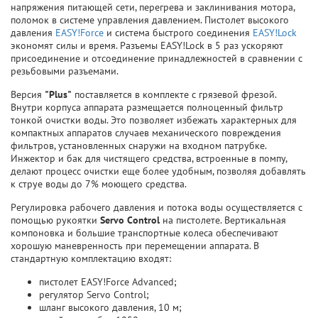
напряжения питающей сети, перегрева и заклинивания мотора,
поломок в системе управления давлением. Пистолет высокого
давления
EASY!Force
и система быстрого соединения
EASY!Lock
экономят силы и время. Разъемы EASY!Lock в 5 раз ускоряют
присоединение и отсоединение принадлежностей в сравнении с
резьбовыми разъемами.
Версия
"Plus"
поставляется в комплекте с грязевой фрезой.
Внутри корпуса аппарата размещается полноценный фильтр
тонкой очистки воды. Это позволяет избежать характерных для
компактных аппаратов случаев механического повреждения
фильтров, установленных снаружи на входном патрубке.
Инжектор и бак для чистящего средства, встроенные в помпу,
делают процесс очистки еще более удобным, позволяя добавлять
к струе воды до 7% моющего средства.
Регулировка рабочего давления и потока воды осуществляется с
помощью рукоятки
Servo Control
на пистолете. Вертикальная
компоновка и большие транспортные колеса обеспечивают
хорошую маневренность при перемещении аппарата. В
стандартную комплектацию входят:
пистолет EASY!Force Advanced;
регулятор Servo Control;
шланг высокого давления, 10 м;