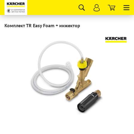
Tog
nav
Комплект TR Easy Foam + инжектор