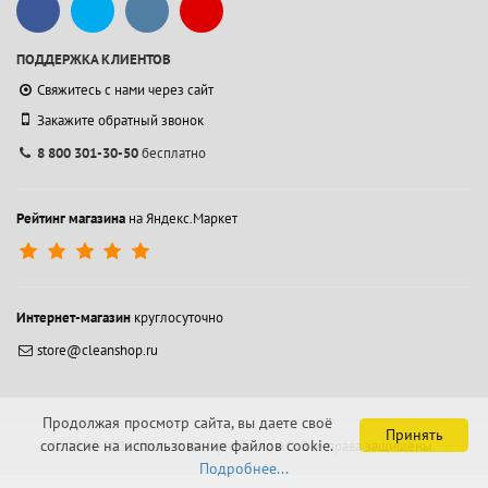
ПОДДЕРЖКА КЛИЕНТОВ
Свяжитесь с нами через сайт
Закажите обратный звонок
8 800 301-30-50
бесплатно
Рейтинг магазина
на Яндекс.Маркет
Интернет-магазин
круглосуточно
store@cleanshop.ru
Продолжая просмотр сайта, вы даете своё
Принять
согласие на использование файлов cookie.
© 1994-2026 Контакт Интернейшнл АО.
Все права защищены.
Подробнее...