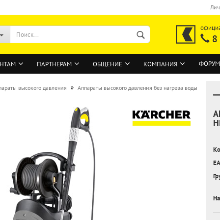
Лич
офици
8
ФОРУМ
НТАМ
ПАРТНЕРАМ
ОБЩЕНИЕ
КОМПАНИЯ
»
параты высокого давления
Аппараты высокого давления без нагрева воды
А
ВОЙТИ
H
Регистрация на сайте
Ко
Забыли пароль?
EA
Гр
На