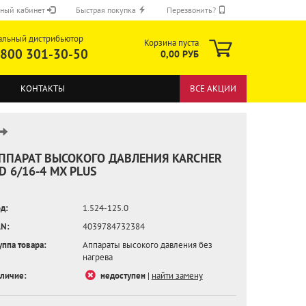
ный кабинет
Быстрая покупка
Перезвонить?
альный дистрибьютор
Корзина пуста
 800 301-30-50
0,00 РУБ
КОНТАКТЫ
ВСЕ АКЦИИ
ППАРАТ ВЫСОКОГО ДАВЛЕНИЯ KARCHER
D 6/16-4 MX PLUS
ОТПРАВИТЬ
д:
1.524-125.0
N:
4039784732384
уппа товара:
Аппараты высокого давления без
нагрева
личие:
недоступен
|
найти замену