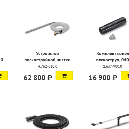
йство
Комплект сопел
Систем
ной чистки
пескоструя, 040
чистки 
-010.0
2.637-900.0
2.640
 ₽
16 900 ₽
128 00