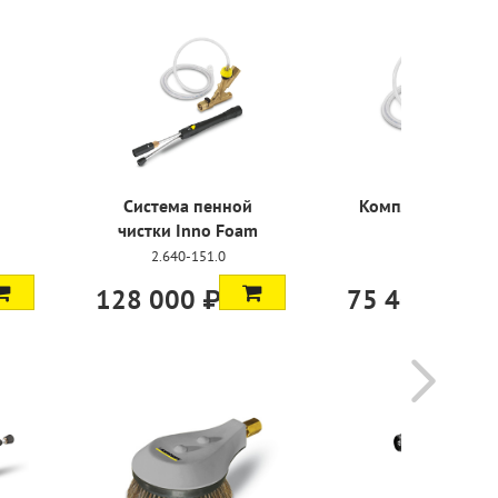
а пенной
Комплект Easy Foam
Набор соп
Inno Foam
Foa
2.640-691.0
-151.0
2.64
0 ₽
75 400 ₽
14 100