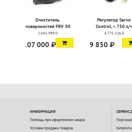
итель
Регулятор Servo
Шланг 155
ей FRV 30
Control, < 750 л/ч
DN 8,
999.0
4.775-526.0
6.390
 ₽
9 850 ₽
35 800
ИНФОРМАЦИЯ
СЕРВИС 
Помощь при оформлении заказа
Персона
Условия продажи товаров
Каталоги