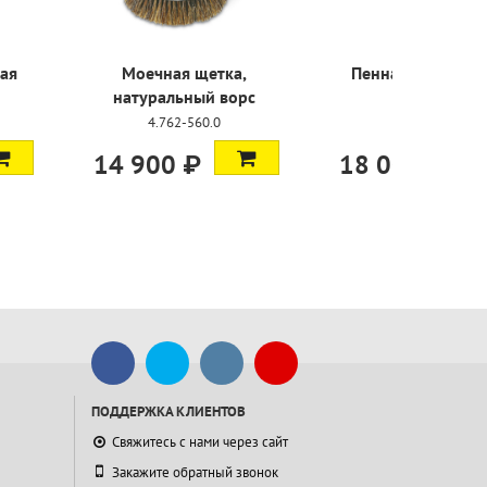
я щетка,
Пенная насадка 042
Фильт
ьный ворс
очистк
6.394-969.0
-560.0
2.63
 ₽
18 000 ₽
40 200
ПОДДЕРЖКА КЛИЕНТОВ
Свяжитесь с нами через сайт
Закажите обратный звонок