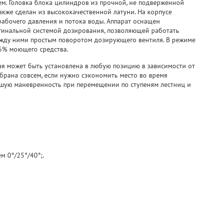
м. Головка блока цилиндров из прочной, не подверженной
кже сделан из высококачественной латуни. На корпусе
рабочего давления и потока воды. Аппарат оснащен
игинальной системой дозирования, позволяющей работать
ежду ними простым поворотом дозирующего вентиля. В режиме
 6% моющего средства.
я может быть установлена в любую позицию в зависимости от
убрана совсем, если нужно сэкономить место во время
ошую маневренность при перемещении по ступеням лестниц и
 0°/25°/40°;.