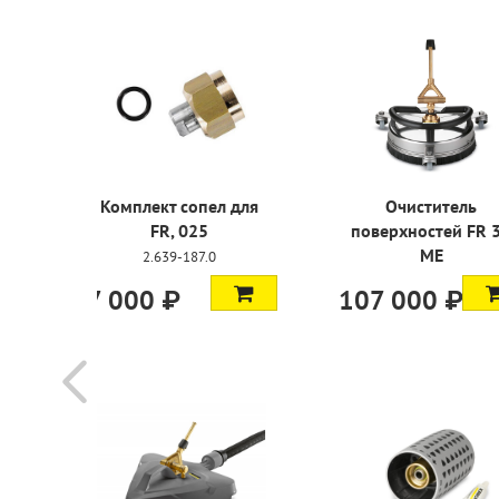
сопел для
Очиститель
Устро
025
поверхностей FR 30
пескоструй
ME
187.0
4.762
2.640-355.0
107 000 ₽
62 800