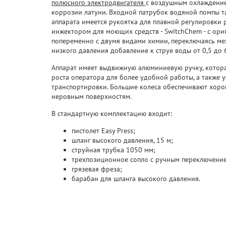
полюсного электродвигателя
с воздушным охлаждение
коррозии латуни. Входной патрубок водяной помпы та
аппарата имеется рукоятка для плавной регулировки 
инжектором для моющих средств - SwitchChem - с ор
попеременно с двумя видами химии, переключаясь м
низкого давления добавление к струе воды от 0,5 до
Аппарат имеет выдвижную алюминиевую ручку, котора
роста оператора для более удобной работы, а также 
транспортировки. Большие колеса обеспечивают хор
неровным поверхностям.
В стандартную комплектацию входит:
пистолет Easy Press;
шланг высокого давления, 15 м;
струйная трубка 1050 мм;
трехпозиционное сопло с ручным переключением
грязевая фреза;
барабан для шланга высокого давления.