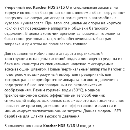
Умеренный вес
Karcher HDS 5/13 U
и специальные захваты на
корпусе позволяют быстро выполнять вдвоем любые погрузочно-
разгрузочные операции: аппарат помещается в автомобиль с
кузовом «универсал». При этом специальные опоры на корпусе
исключают повреждение аппарата и обшивки багажного
отделения. В целях экономии времени заправочная горловина
бака сконструирована так, чтобы обеспечивалась быстрая
заправка и при этом не проливалось топливо.
Для повышения мобильности аппараты вертикальной
конструкции оснащены системой подачи чистящего средства из
бака или канистры со специальным надежно фиксируемым
всасывающим шлангом. Новые "вертикальные" аппараты Karcher с
подогревом воды - разумный выбор для предприятий, для
которых раньше приобретение аппарата высокого давления с
подогревом было неоправданным по экономическим
соображениям. Режим горячей воды (80°C), мощное
трехпозиционное сопло, эффективный теплообменник
снижающий выброс выхлопных газов - все это дает значительное
повышение производительности и эффективности очистки и
минимизирует эксплуатационные затраты. Данная модель - БЕЗ
барабана для шланга высокого давления.
В комплект поставки
Karcher HDS 5/13 U
входит: