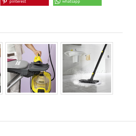
pinterest
whatsapp