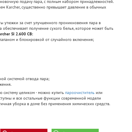
новочную подачу пара, с полным набором принадлежностей.
ем Karcher, существенно превышает давление в обычных
ты утюжки за счет улучшенного проникновения пара в
ра обеспечивает получение сухого белья, которое может быть
archer SI
2.600 CB
:
лапаном и блокировкой от случайного включения;
ной системой отвода пара;
жения.
ю систему целиком - можно купить
пароочиститель
или
оступны и все остальные функции современной модели
огичная уборка в доме без применения химических средств.