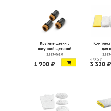
Круглые щетки с
Комплект
латунной щетиной
для 
2.863-061.0
2.863
4 350 ₽
1 900 ₽
3 320 ₽