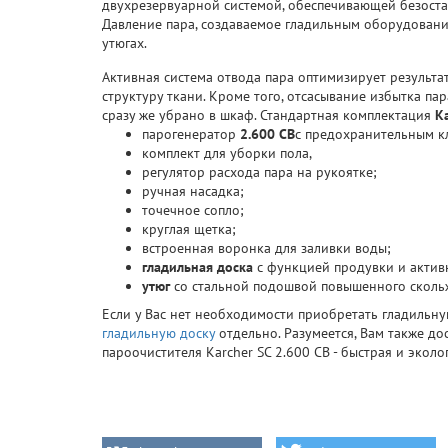
двухрезервуарной системой, обеспечивающей безоста
Давление пара, создаваемое гладильным оборудовани
утюгах.
Активная система отвода пара оптимизирует результа
структуру ткани. Кроме того, отсасывание избытка па
сразу же убрано в шкаф. Стандартная комплектация
K
парогенератор
2.600 CB
с предохранительным к
комплект для уборки пола,
регулятор расхода пара на рукоятке;
ручная насадка;
точечное сопло;
круглая щетка;
встроенная воронка для заливки воды;
гладильная доска
с функцией продувки и актив
утюг
со стальной подошвой повышенного сколь
Если у Вас нет необходимости приобретать гладильну
гладильную доску
отдельно. Разумеется, Вам также д
пароочистителя Karcher SC 2.600 CB - быстрая и экол