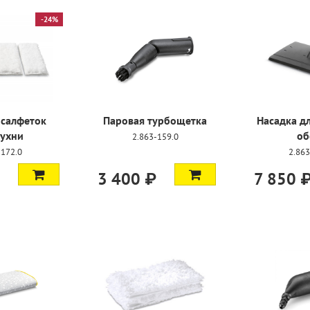
-24%
 салфеток
Паровая турбощетка
Насадка д
кухни
об
2.863-159.0
-172.0
2.863
3 400 ₽
7 850 