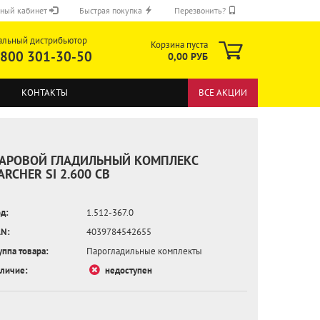
ный кабинет
Быстрая покупка
Перезвонить?
альный дистрибьютор
Корзина пуста
 800 301-30-50
0,00 РУБ
КОНТАКТЫ
ВСЕ АКЦИИ
АРОВОЙ ГЛАДИЛЬНЫЙ КОМПЛЕКС
ARCHER SI 2.600 CB
д:
1.512-367.0
ОТПРАВИТЬ
N:
4039784542655
уппа товара:
Парогладильные комплекты
личие:
недоступен