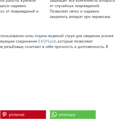
ой работы. Крепкое
защищает все компоненты аппарата
шасси надежно
от случайных повреждений.
ос от повреждений и
Позволяет легко и надежно
закрепить аппарат при перевозке.
пользование силы отдачи водяной струи для сведения усилия
йствующие соединения
EASY!Lock
, которые позволяют
е резьбовые, сочетают в себе прочность и долговечность. В
pinterest
whatsapp