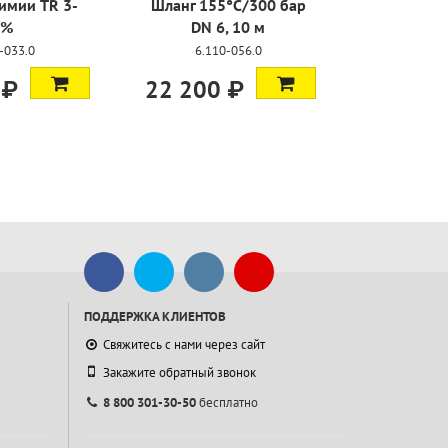
имии TR 3-
Шланг 155°C/300 бар
Комплек
5%
DN 6, 10 м
Foam +
-033.0
6.110-056.0
2.11
 ₽
22 200 ₽
78 200
ПОДДЕРЖКА КЛИЕНТОВ
Свяжитесь с нами через сайт
Закажите обратный звонок
8 800 301-30-50
бесплатно