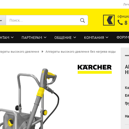
Лич
офици
8
ФОРУМ
НТАМ
ПАРТНЕРАМ
ОБЩЕНИЕ
КОМПАНИЯ
»
параты высокого давления
Аппараты высокого давления без нагрева воды
А
ВОЙТИ
H
Регистрация на сайте
Ко
Забыли пароль?
EA
Гр
На