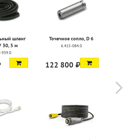
ьный шланг
Точечное сопло, D 6
Фильтрую
 30, 5 м
6.415-084.0
6.41
-939.0
₽
122 800 ₽
7 950 