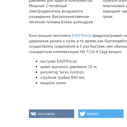
давления для защиты компонентов.
горизонтальн
Мощный 2-полюсный
пластиковое 
электродвигатель воздушного
защищает нас
охлаждения. Высококачественная
грязи.
латунная головка блока цилиндров
.
Конструкция пистолета
EASY!Force
предусматривает ис
удержания рычага к нулю, в то время, как быстроде
осуществлять соединение в 5 раз быстрее, чем обычны
стандартную комплектацию HD 7/16-4 Cage входит:
пистолет EASY!Force;
шланг высокого давления, 10 м;
регулятор Servo Control;
струйная трубка 840 мм;
мощное сопло.
vkontakte
twitter