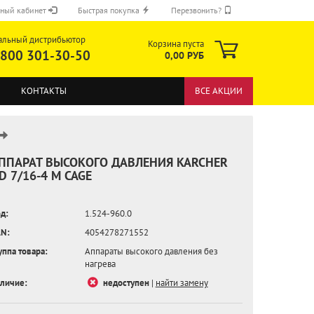
ный кабинет
Быстрая покупка
Перезвонить?
альный дистрибьютор
Корзина пуста
 800 301-30-50
0,00 РУБ
КОНТАКТЫ
ВСЕ АКЦИИ
ППАРАТ ВЫСОКОГО ДАВЛЕНИЯ KARCHER
D 7/16-4 М CAGE
ОТПРАВИТЬ
д:
1.524-960.0
N:
4054278271552
уппа товара:
Аппараты высокого давления без
нагрева
личие:
недоступен
|
найти замену