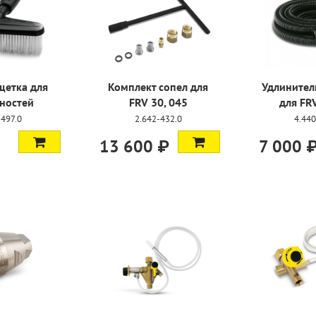
щетка для
Комплект сопел для
Удлинител
ностей
FRV 30, 045
для FRV
-497.0
2.642-432.0
4.440
13 600 ₽
7 000 