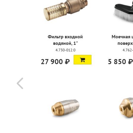
 промывки
Фильтр входной
Моечная 
 050
водяной, 1"
поверх
428.0
4.730-012.0
4.762
₽
27 900 ₽
5 850 ₽