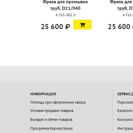
й шарнир
Фреза для промывки
Фреза для
Lock
труб, D21/040
труб, 
057.0
4.765-001.0
4.765
₽
25 600 ₽
25 600
ИНФОРМАЦИЯ
СЕРВИС 
Помощь при оформлении заказа
Персона
Условия продажи товаров
Каталоги
Возврат и обмен товаров
Консульт
Программа Керхер Бонус
Инструкц