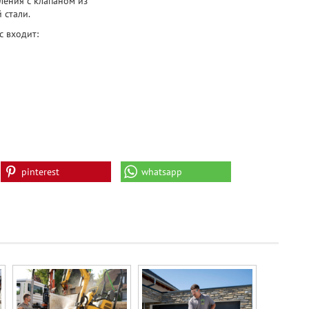
ления с клапаном из
 стали.
c входит:
pinterest
whatsapp