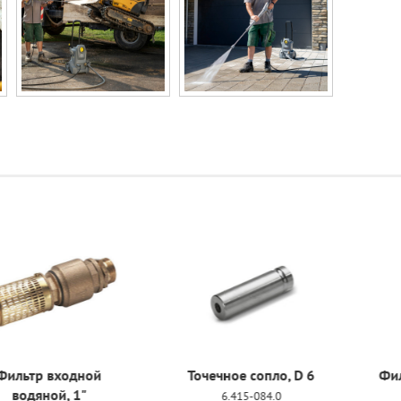
входной
Точечное сопло, D 6
Фильтрующ
ой, 1"
6.415-084.0
6.414