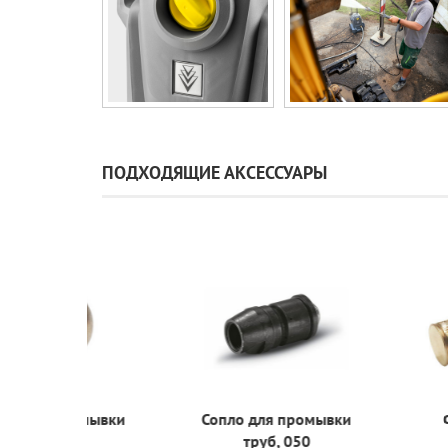
ПОДХОДЯЩИЕ АКСЕССУАРЫ
 промывки
Сопло для промывки
Фильтр 
 050
труб, 050
водян