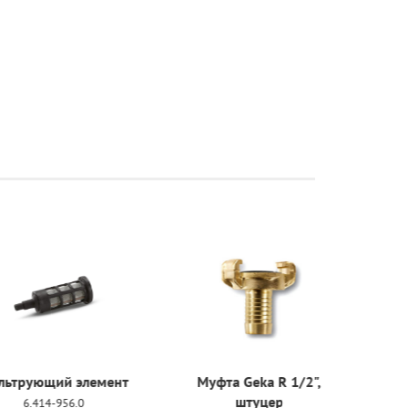
ий элемент
Муфта Geka R 1/2",
Муфта Ge
штуцер
шт
-956.0