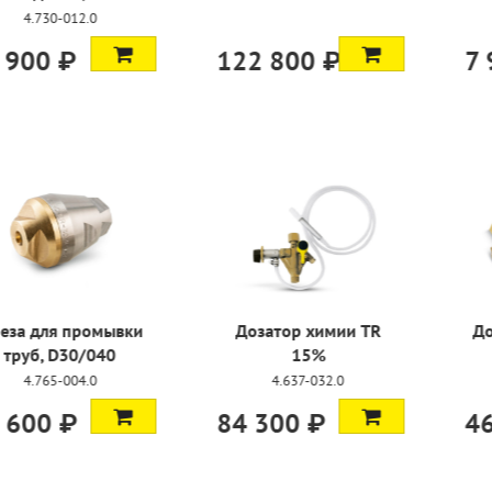
-012.0
 ₽
122 800 ₽
7 950 
 промывки
Дозатор химии TR
Дозатор х
D30/040
15%
-004.0
4.637-032.0
4.637
 ₽
84 300 ₽
46 000