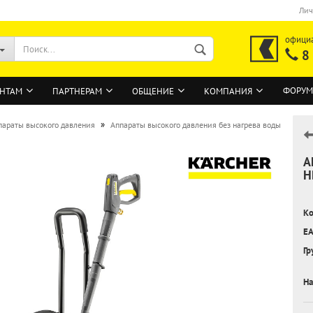
Лич
офици
8
ФОРУМ
НТАМ
ПАРТНЕРАМ
ОБЩЕНИЕ
КОМПАНИЯ
»
параты высокого давления
Аппараты высокого давления без нагрева воды
А
ВОЙТИ
H
Регистрация на сайте
Ко
Забыли пароль?
EA
Гр
На