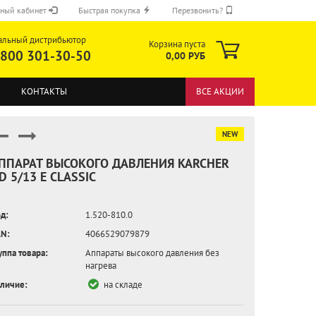
ный кабинет
Быстрая покупка
Перезвонить?
альный дистрибьютор
Корзина пуста
 800 301-30-50
0,00 РУБ
КОНТАКТЫ
ВСЕ АКЦИИ
NEW
ППАРАТ ВЫСОКОГО ДАВЛЕНИЯ KARCHER
D 5/13 E CLASSIC
ОТПРАВИТЬ
д:
1.520-810.0
N:
4066529079879
уппа товара:
Аппараты высокого давления без
нагрева
личие:
на складе