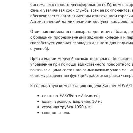
Система эластичного демпфирования (SDS), компенсир
самым увеличивая срок службы всех ее компонентов, 
обеспечивается автоматическим отключением горелки
Автоматический датчик пламени доступен как дополн
Отличная мобильность аппарата достигается благодар
с большими прорезиненными задними колесами и пе
способствует упорная площадка для ноги для подъема
ступеней).
При создании моделей компактного класса большое в
управление при помощи единственного поворотного в
показывающими состояние самых важных узлов машин
четкому разделению функций: работа/заправка - сперед
В стандартную комплектацию модели Karcher HDS 6/14 
пистолет EASY!Force Advanced;
шланг высокого давления, 10 м;
струйная трубка 1050 мм;
мощное сопло.