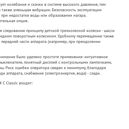
ует колебания и скачки в системе высокого давления, тем
а также уменьшая вибрации. Безопасность эксплуатации
 при недостатке воды или образовании нагара.
ительная опция.
я следованию принципу детской трехколесной коляски - шасси
редним поворотным колесиком. Удобному перемещению также
 передней части аппарата (например, при преодолении
нимание было уделено простоте применения: интуитивное
ыключателя, понятный дисплей с контрольными лампочками,
ы. Риск ошибки оператора сведен к минимуму, благодаря
и аппарата, снабжение (электроэнергия, вода) - сзади.
C Classic входит: