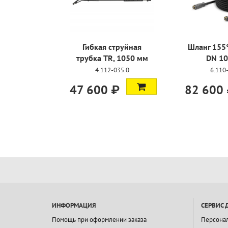
йная
Шланг 155°C/220 бар
Шланг 155°C/
050 мм
DN 10, 40 м
DN 8, 30
0
6.110-045.0
6.110-023
82 600 ₽
53 200 ₽
ИНФОРМАЦИЯ
СЕРВИС 
Помощь при оформлении заказа
Персона