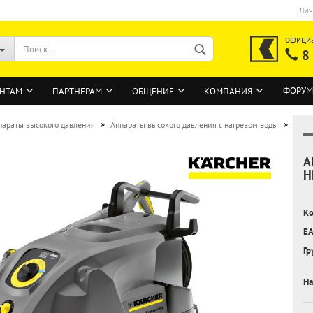
Лич
офици
8
ФОРУМ
НТАМ
ПАРТНЕРАМ
ОБЩЕНИЕ
КОМПАНИЯ
»
»
параты высокого давления
Аппараты высокого давления с нагревом воды
А
ВОЙТИ
H
Регистрация на сайте
Ко
Забыли пароль?
EA
Гр
На