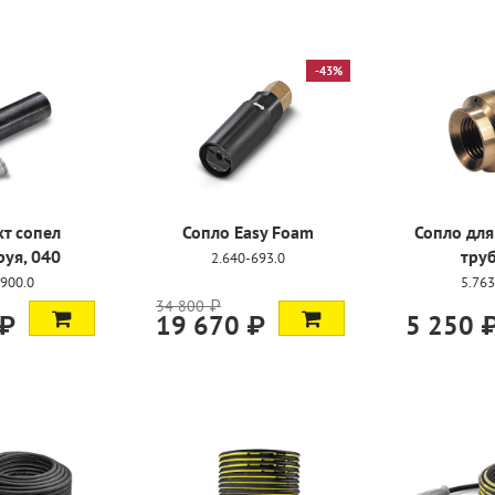
-43%
 Foam
Сопло для промывки
Сопло для п
труб, 055
труб, 0
.0
5.763-015.0
5.763-016
5 250 ₽
5 300 ₽