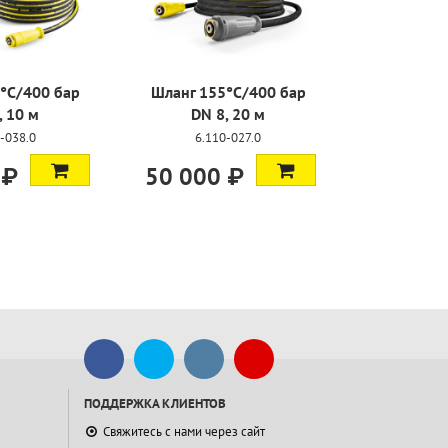
400 бар
Фреза для промывки
Дозатор хи
0 м
труб, D21/040
15%
.0
4.765-001.0
4.637-03
25 600 ₽
84 300 ₽
ПОДДЕРЖКА КЛИЕНТОВ
Свяжитесь с нами через сайт