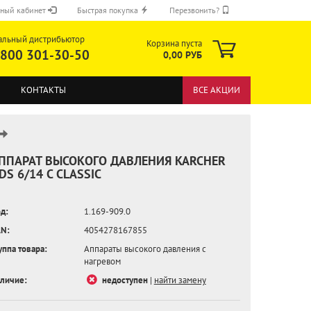
ный кабинет
Быстрая покупка
Перезвонить?
альный дистрибьютор
Корзина пуста
 800 301-30-50
0,00 РУБ
КОНТАКТЫ
ВСЕ АКЦИИ
ППАРАТ ВЫСОКОГО ДАВЛЕНИЯ KARCHER
DS 6/14 C CLASSIC
ОТПРАВИТЬ
д:
1.169-909.0
N:
4054278167855
уппа товара:
Аппараты высокого давления с
нагревом
личие:
недоступен
|
найти замену