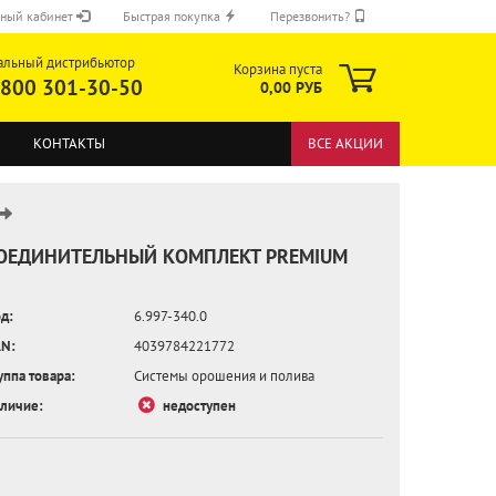
ный кабинет
Быстрая покупка
Перезвонить?
альный дистрибьютор
Корзина пуста
 800 301-30-50
0,00 РУБ
КОНТАКТЫ
ВСЕ АКЦИИ
ОЕДИНИТЕЛЬНЫЙ КОМПЛЕКТ PREMIUM
д:
6.997-340.0
ОТПРАВИТЬ
N:
4039784221772
уппа товара:
Системы орошения и полива
личие:
недоступен