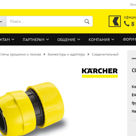
Лич
офици
8
ФОРУМ
НТАМ
ПАРТНЕРАМ
ОБЩЕНИЕ
КОМПАНИЯ
»
»
стемы орошения и полива
Коннекторы и адаптеры
Соединительный
С
ВОЙТИ
Регистрация на сайте
Ко
Забыли пароль?
EA
Гр
На