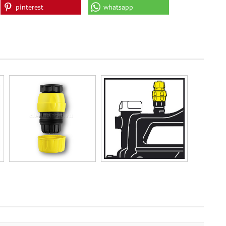
pinterest
whatsapp