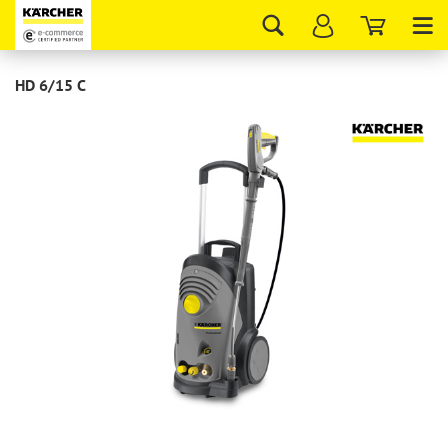
Tog
nav
HD 6/15 C