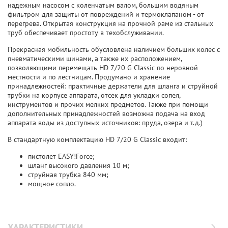
надежным насосом с коленчатым валом, большим водяным
фильтром для защиты от повреждений и термоклапаном - от
перегрева. Открытая конструкция на прочной раме из стальных
труб обеспечивает простоту в техобслуживании.
Прекрасная мобильность обусловлена наличием больших колес с
пневматическими шинами, а также их расположением,
позволяющими перемещать HD 7/20 G Classic по неровной
местности и по лестницам. Продумано и хранение
принадлежностей: практичные держатели для шланга и струйной
трубки на корпусе аппарата, отсек для укладки сопел,
инструментов и прочих мелких предметов. Также при помощи
дополнительных принадлежностей возможна подача на вход
аппарата воды из доступных источников: пруда, озера и т.д.)
В стандартную комплектацию HD 7/20 G Classic входит:
пистолет EASY!Force;
шланг высокого давления 10 м;
струйная трубка 840 мм;
мощное сопло.
ХАРАКТЕРИСТИКИ