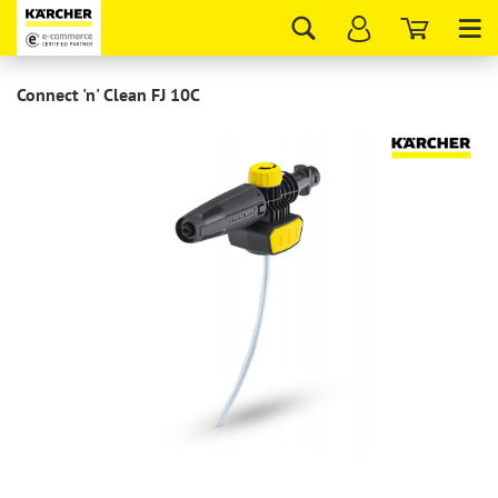
Tog
nav
Connect 'n' Clean FJ 10C