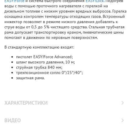
EASY!Force
и система быстрого соединения
EASY!Lock
. Подогрев
воды с помощью проточного нагревателя с горелкой на
дизельном топливе с низким уровнем вредных выбросов. Горелка
оснащена контролем температуры отходящих газов. Встроенный
инжектор позволяет в режиме низкого давления добавлять к
струе воды от 0,5 до 5% чистящего средства. Стальная трубчатая
рама допускает транспортировку краном, пневматические шины
помогают в движении по неровным поверхностям.
В стандартную комплектацию входят:
пистолет EASY!Force Advanced;
шланг высокого давления, 10 м;
струйная трубка 840 мм;
трехпозиционное сопло 0°/25°/40°;
защитная рама.
ХАРАКТЕРИСТИКИ
ВИДЕО