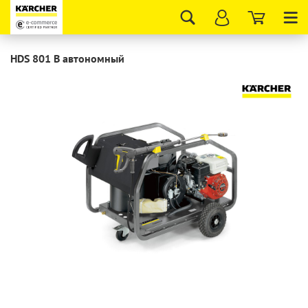
Tog
nav
HDS 801 B автономный