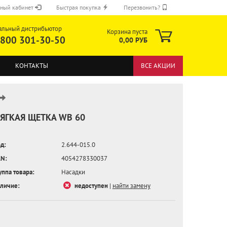
ный кабинет
Быстрая покупка
Перезвонить?
альный дистрибьютор
Корзина пуста
 800 301-30-50
0,00 РУБ
КОНТАКТЫ
ВСЕ АКЦИИ
ЯГКАЯ ЩЕТКА WB 60
д:
2.644-015.0
ОТПРАВИТЬ
N:
4054278330037
уппа товара:
Насадки
личие:
недоступен
|
найти замену