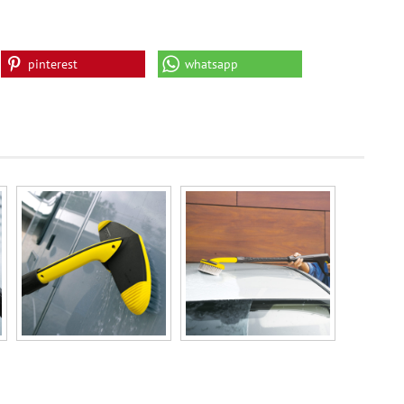
pinterest
whatsapp