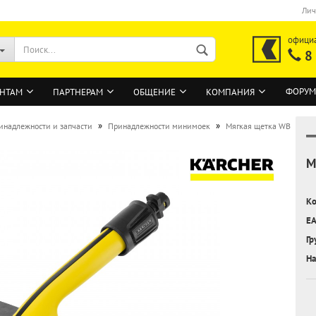
Лич
офици
8
ФОРУМ
НТАМ
ПАРТНЕРАМ
ОБЩЕНИЕ
КОМПАНИЯ
»
»
инадлежности и запчасти
Принадлежности минимоек
Мягкая щетка WB
М
ВОЙТИ
Регистрация на сайте
Ко
Забыли пароль?
EA
Гр
На